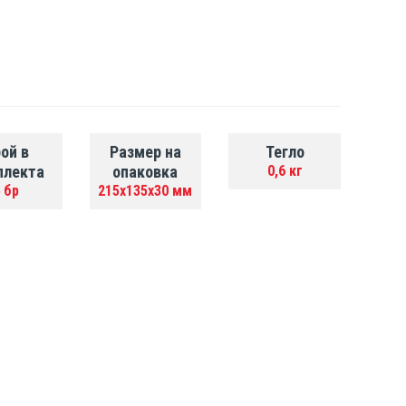
ой в
Размер на
Тегло
плекта
опаковка
0,6 кг
 бр
215x135x30 мм