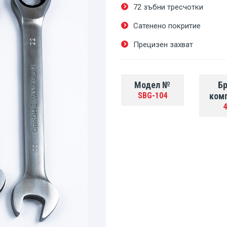
72 зъбни тресчотки
Сатенено покритие
Прецизен захват
Модел №
Бр
SBG-104
ком
4