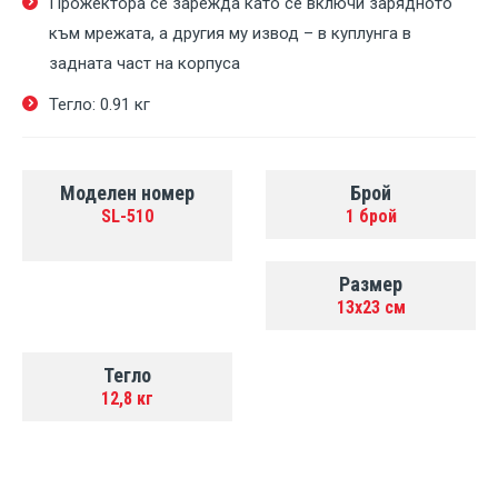
Прожектора се зарежда като се включи зарядното
към мрежата, а другия му извод – в куплунга в
задната част на корпуса
Тегло: 0.91 кг
Моделен номер
Брой
SL-510
1 брой
Размер
13х23 см
Тегло
12,8 кг