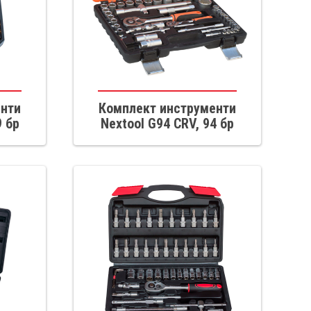
енти
Комплект инструменти
9 бр
Nextool G94 CRV, 94 бр