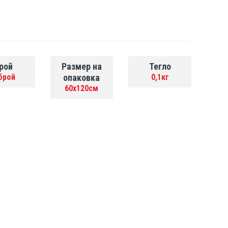
рой
Размер на
Тегло
брой
опаковка
0,1кг
60x120см