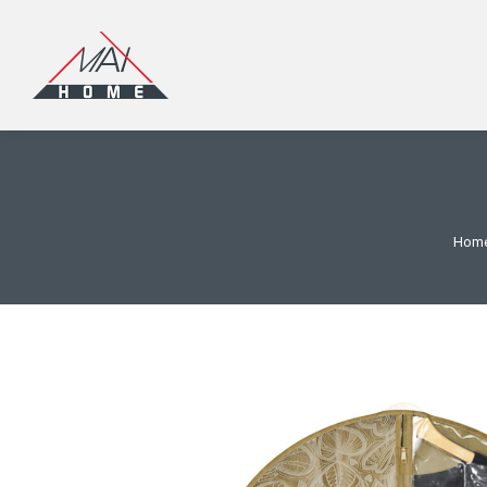
You 
Hom