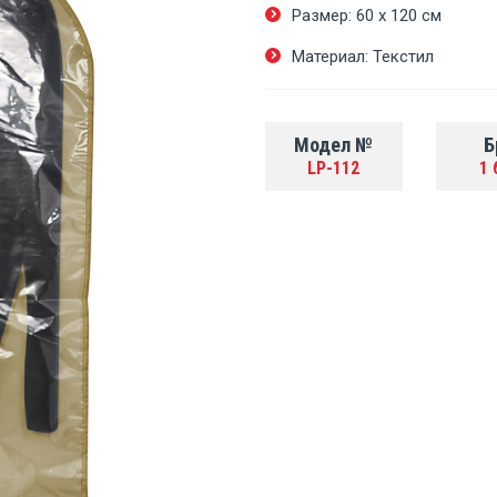
Размер: 60 х 120 cм
Материал: Текстил
Модел №
Б
LP-112
1 