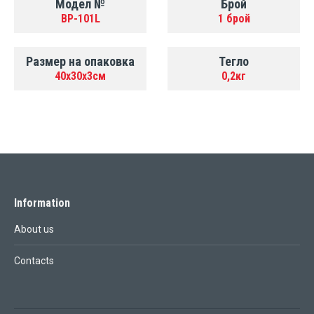
Модел №
Брой
BP-101L
1 брой
Размер на опаковка
Тегло
40x30x3см
0,2кг
Information
About us
Contacts