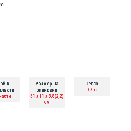
cm
ой в
Размер на
Тегло
плекта
опаковка
0,7 кг
части
51 х 11 х 3,8(2,2)
см