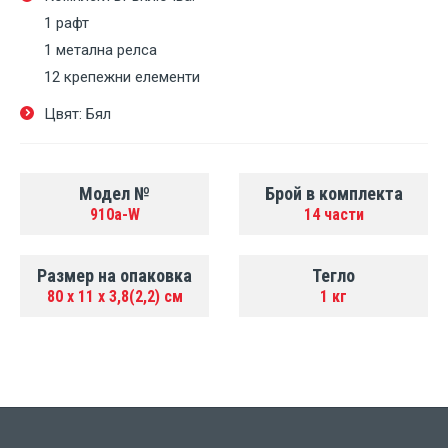
1 рафт
1 метална релса
12 крепежни елементи
Цвят: Бял
Модел №
Брой в комплекта
910a-W
14 части
Размер на опаковка
Тегло
80 х 11 х 3,8(2,2) см
1 кг