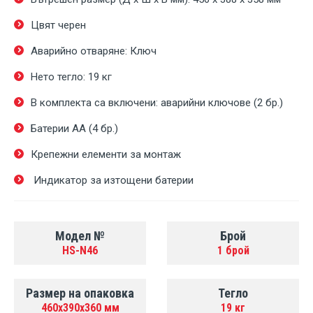
Цвят черен
Аварийно отваряне: Ключ
Нето тегло: 19 кг
В комплекта са включени: аварийни ключове (2 бр.)
Батерии AA (4 бр.)
Крепежни елементи за монтаж
Индикатор за изтощени батерии
Модел №
Брой
HS-N46
1 брой
Размер на опаковка
Тегло
460x390x360 мм
19 кг