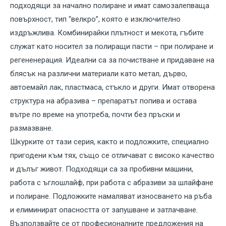
подходящи за начално полиране и имат самозалепваща
повърхност, тип “велкро”, която е изключително
издръжлива. Комбинирайки плътност и мекота, гъбите
служат като носител за полиращи пасти – при полиране и
регененерация. Идеални са за почистване и придаване на
блясък на различни материали като метал, дърво,
автоемайл лак, пластмаса, стъкло и други. Имат отворена
структура на абразива – препаратът попива и остава
вътре по време на употреба, почти без пръски и
размазване.
Шкурките от тази серия, както и подложките, специално
пригодени към тях, също се отличават с високо качество
и дълъг живот. Подходящи са за пробивни машини,
работа с ъглошлайф, при работа с абразиви за шлайфане
и полиране. Подложките намаляват износването на ръба
и елиминират опасността от запушване и затлачване.
Възползвайте се от професионалните предложения на