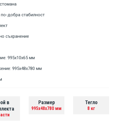
 стомана
 по-добра стабилност
лект
но съхранение
ие: 995x10x65 мм
ение: 995x48x780 мм
м
ой в
Размер
Тегло
плекта
995x48x780 мм
8 кг
части